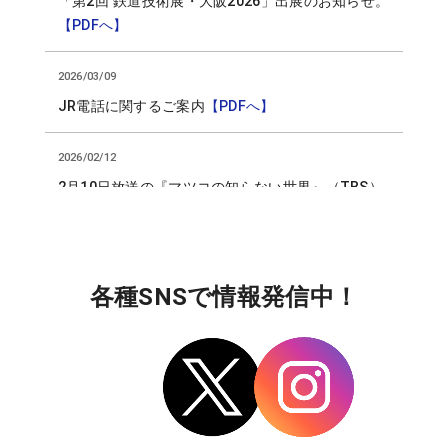
「第2回 鉄道技術展・大阪2026」出展のお知らせ。
【PDFへ】
2026/03/09
JR電話に関するご案内
【PDFへ】
2026/02/12
2月10日放送の『マツコの知らない世界』（TBS）
にて当社製品が紹介され、役員が出演いたしまし
た。
2025/12/21
各種SNSで情報発信中！
2025年度の年末・年始休業のお知らせをいたしま
す。
年末・年始休業期間：12 月 27日(土)PM ～ 1 月 4
日(日)
2025/12/08